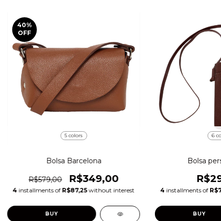
40
%
OFF
5 colors
6 co
Bolsa Barcelona
Bolsa per
R$349,00
R$29
R$579,00
4
installments of
R$87,25
without interest
4
installments of
R$7
BUY
BUY