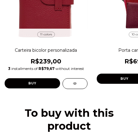
11 colors
10 c
Carteira bicolor personalizada
Porta car
R$239,00
R$6
3
installments of
R$79,67
without interest
BUY
BUY
To buy with this
product