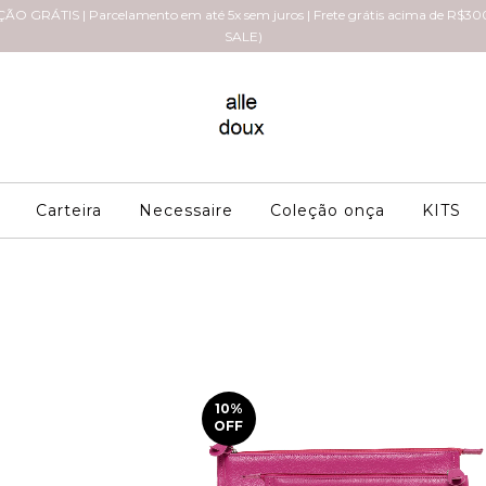
 GRÁTIS | Parcelamento em até 5x sem juros | Frete grátis acima de R$300
SALE)
Carteira
Necessaire
Coleção onça
KITS
10
%
OFF