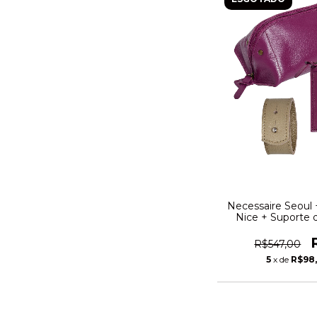
Necessaire Seoul 
Nice + Suporte 
R$547,00
5
x de
R$98