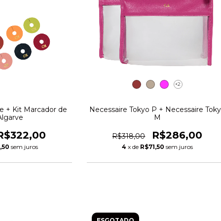
+2
e + Kit Marcador de
Necessaire Tokyo P + Necessaire Tok
Algarve
M
R$322,00
R$286,00
R$318,00
,50
sem juros
4
x de
R$71,50
sem juros
ESGOTADO