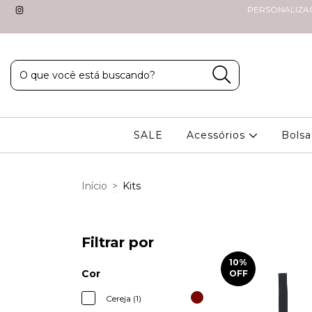
PERSONALIZAÇÃO
SALE
Acessórios
Bolsa
Início
>
Kits
Filtrar por
10
%
Cor
OFF
Cereja (1)