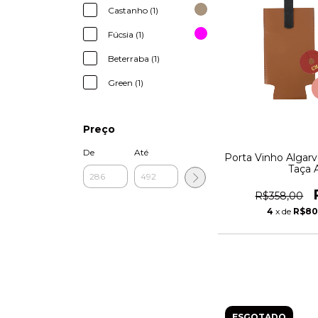
Castanho (1)
Fúcsia (1)
Beterraba (1)
Green (1)
Preço
De
Até
Porta Vinho Algarv
Taça 
R$358,00
4
x de
R$80
ESGOTADO