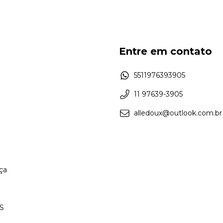
Entre em contato
5511976393905
11 97639-3905
alledoux@outlook.com.br
ça
S