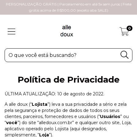
PERSONALIZAÇÃO GRÁTIS | Parcelamento em até 5x sem juros | Frete
grátis acima de R$300,00 (exceto aba SALE)
0
Política de Privacidade
ÚLTIMA ATUALIZAÇÃO: 10 de agosto de 2022.
A alle doux (“
Lojista
”) leva a sua privacidade a sério e zela
pela segurança e proteção de dados de todos os seus
clientes, parceiros, fornecedores e usuários (“
Usuários
” ou
“
você
”) do site “alledoux.com.br” e qualquer outro site, Loja,
aplicativo operado pelo Lojista (aqui designados,
simplesmente, “
Loja
”).